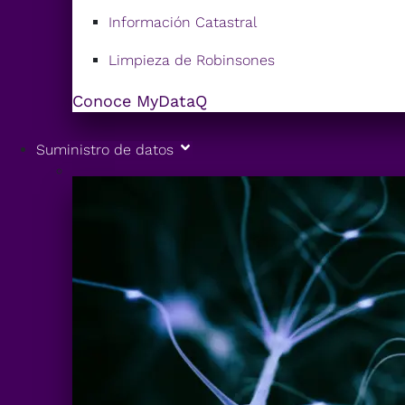
Información Catastral
Limpieza de Robinsones
Conoce MyDataQ
Suministro de datos