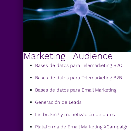
Marketing | Audience
Bases de datos para Telemarketing B2C
Bases de datos para Telemarketing B2B
Bases de datos para Email Marketing
Generación de Leads
Listbroking y monetización de datos
Plataforma de Email Marketing XCampaign