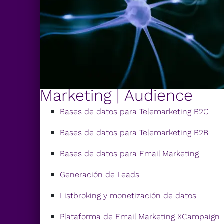
Marketing | Audience
Bases de datos para Telemarketing B2C
Bases de datos para Telemarketing B2B
Bases de datos para Email Marketing
Generación de Leads
Listbroking y monetización de datos
Plataforma de Email Marketing XCampaign