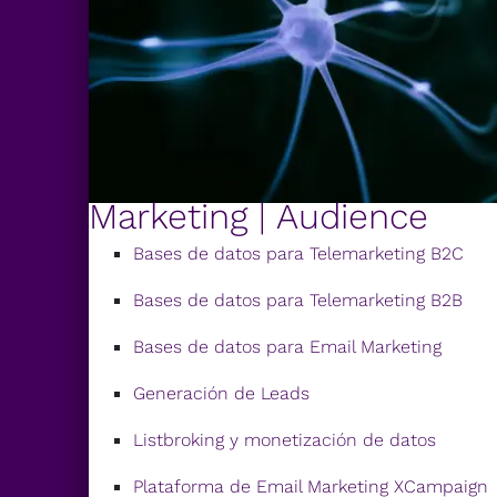
Marketing | Audience
Bases de datos para Telemarketing B2C
Bases de datos para Telemarketing B2B
Bases de datos para Email Marketing
Generación de Leads
Listbroking y monetización de datos
Plataforma de Email Marketing XCampaign