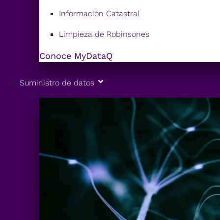
Información Catastral
Limpieza de Robinsones
Conoce MyDataQ
Suministro de datos