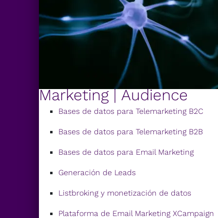
Marketing | Audience
Bases de datos para Telemarketing B2C
Bases de datos para Telemarketing B2B
Bases de datos para Email Marketing
Generación de Leads
Listbroking y monetización de datos
Plataforma de Email Marketing XCampaign