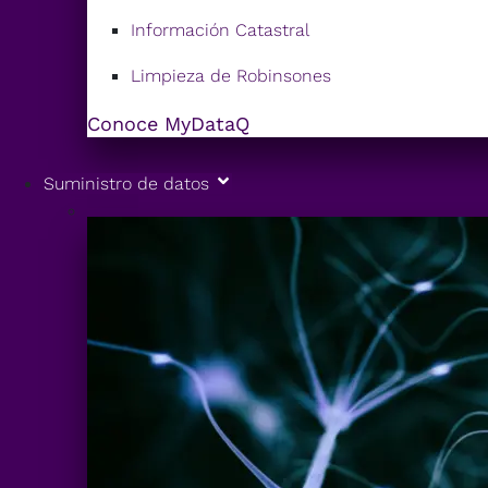
Información Catastral
Limpieza de Robinsones
Conoce MyDataQ
Suministro de datos