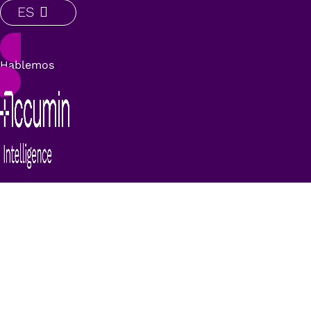
ES
Hablemos
Casos de éxito:
Consultorías Tecnológicas
“Bases de datos estandarizadas, limpias y
enriquecidas para una segmentación de
clientes precisa”