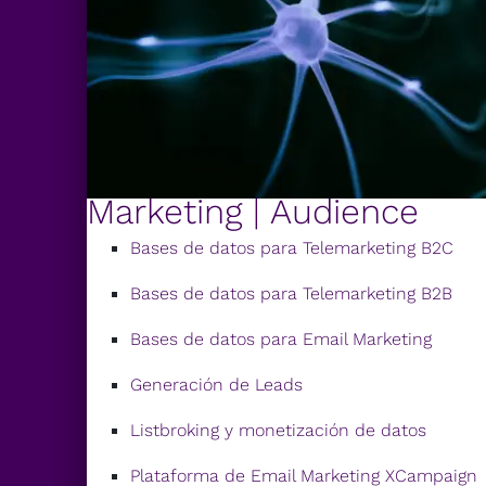
Marketing | Audience
Bases de datos para Telemarketing B2C
Bases de datos para Telemarketing B2B
Bases de datos para Email Marketing
Generación de Leads
Listbroking y monetización de datos
Plataforma de Email Marketing XCampaign