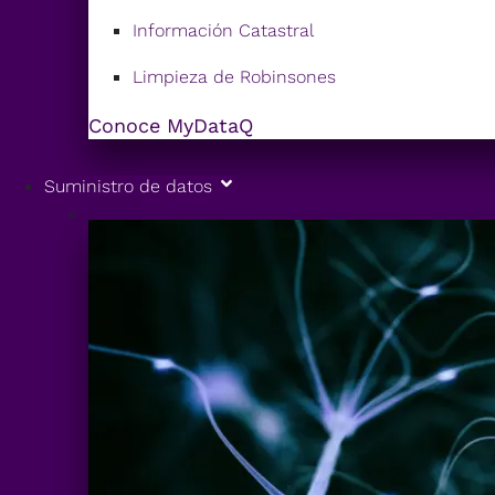
Información Catastral
Limpieza de Robinsones
Conoce MyDataQ
Suministro de datos