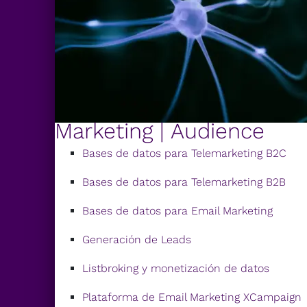
Marketing | Audience
Bases de datos para Telemarketing B2C
Bases de datos para Telemarketing B2B
Bases de datos para Email Marketing
Generación de Leads
Listbroking y monetización de datos
Plataforma de Email Marketing XCampaign