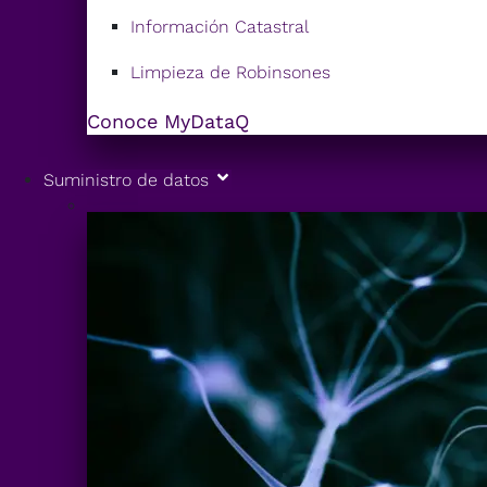
Información Catastral
Limpieza de Robinsones
Conoce MyDataQ
Suministro de datos