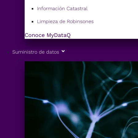
Información Catastral
Limpieza de Robinsones
Conoce MyDataQ
Suministro de datos