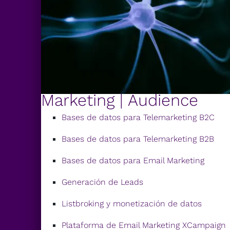
Marketing | Audience
Bases de datos para Telemarketing B2C
Bases de datos para Telemarketing B2B
Bases de datos para Email Marketing
Generación de Leads
Listbroking y monetización de datos
Plataforma de Email Marketing XCampaign